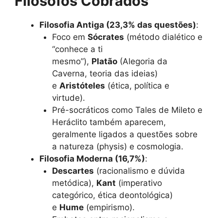
Filósofos Cobrados
Filosofia Antiga (23,3% das questões)
:
Foco em
Sócrates
(método dialético e
“conhece a ti
mesmo”),
Platão
(Alegoria da
Caverna, teoria das ideias)
e
Aristóteles
(ética, política e
virtude).
Pré-socráticos como Tales de Mileto e
Heráclito também aparecem,
geralmente ligados a questões sobre
a natureza (physis) e cosmologia.
Filosofia Moderna (16,7%)
:
Descartes
(racionalismo e dúvida
metódica),
Kant
(imperativo
categórico, ética deontológica)
e
Hume
(empirismo).