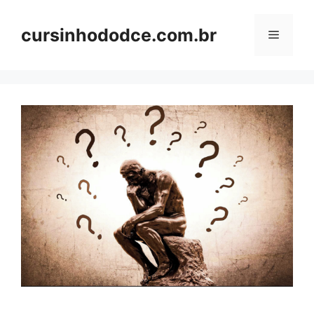
Skip
to
cursinhododce.com.br
Menu
content