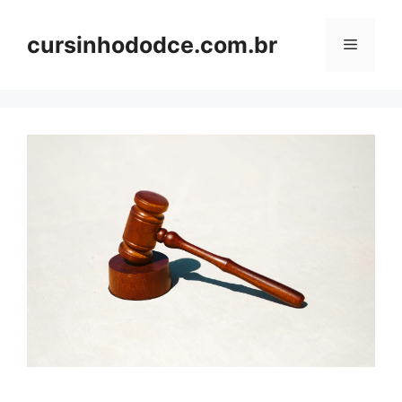
Skip
to
cursinhododce.com.br
Menu
content